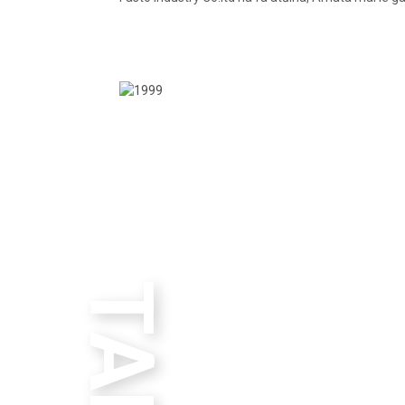
06
/
11