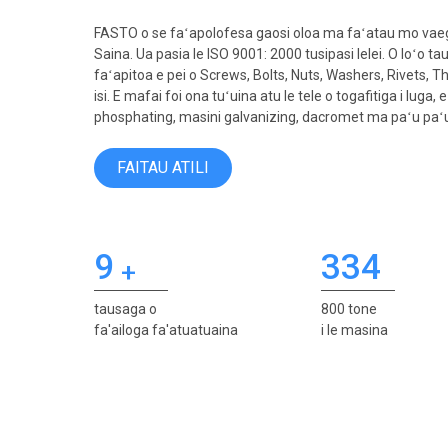
FASTO o se faʻapolofesa gaosi oloa ma faʻatau mo vaeg
Saina. Ua pasia le ISO 9001: 2000 tusipasi lelei. O loʻo t
faʻapitoa e pei o Screws, Bolts, Nuts, Washers, Rivets, 
isi. E mafai foi ona tuʻuina atu le tele o togafitiga i luga, 
phosphating, masini galvanizing, dacromet ma paʻu paʻu
FAITAU ATILI
9
334
+
tausaga o
800 tone
fa'ailoga fa'atuatuaina
i le masina