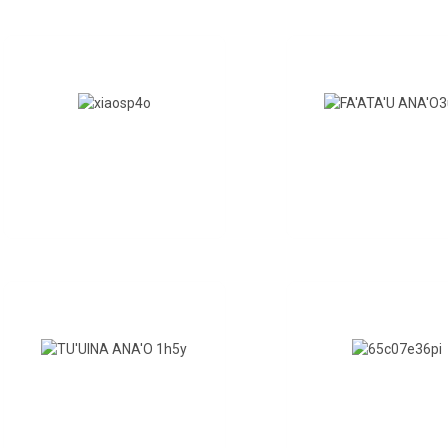
TALI VAVE
TILIVA VAVE
24-itula i luga ole laiga
Va'aiga vave i totonu o l
le lima aso
FA'ATA'ITA'IGA FUA
FUAFUAGA FAAPOL
Tuuina atu Faʻataʻitaʻiga E leai
E iai a matou 'au fa'ap
se totogi