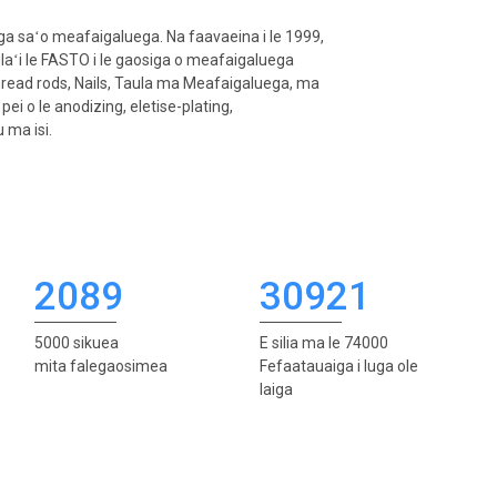
a saʻo meafaigaluega. Na faavaeina i le 1999,
aulaʻi le FASTO i le gaosiga o meafaigaluega
Thread rods, Nails, Taula ma Meafaigaluega, ma
e pei o le anodizing, eletise-plating,
 ma isi.
2089
30921
5000 sikuea
E silia ma le 74000
mita falegaosimea
Fefaatauaiga i luga ole
laiga