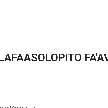
LAFAASOLOPITO FA'A
2002
aosia o fa'amau faigofie
O le i ai o lona lava ofisa, ua faʻ