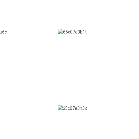
SAPALAI FALEGAOSI
e tolu i
Anapogi ma Lelei
OFESA
LAGOLAGO
olofesa
CUSTOMIZATION
OEM / ODM o loʻo avanoa