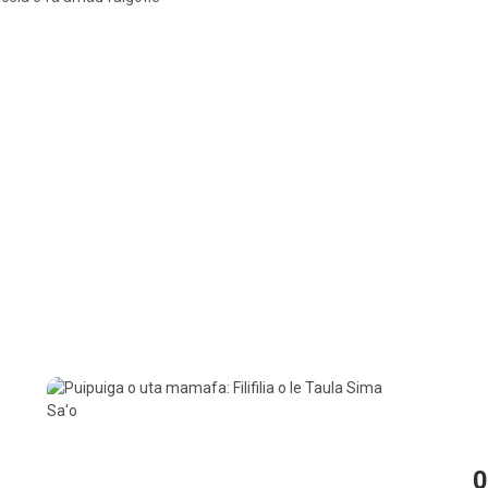
tele i vaega e pei o bolts ma nati.
06
/
10