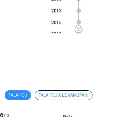
se falegaosimea l
2013
2015
2018
2022
1996
2002
2008
2013
TALA FOU
TALA FOU A LE KAMUPANI
2015
06
2018
/
13
06
/
12