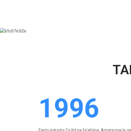
TA
1996
aga fou......
Fasto industry Co.ltd na fa'atūina, Amata mai le g